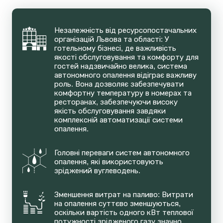
Незалежність від ресурсопостачальних 
організацій Львова та області: У 
готельному бізнесі, де важливість 
якості обслуговування та комфорту для 
гостей надзвичайно велика, система 
автономного опалення відіграє важливу 
роль. Вона дозволяє забезпечувати 
комфортну температуру в номерах та 
ресторанах, забезпечуючи високу 
якість обслуговування завдяки 
комплексній автоматизації системи 
опалення.
Головні переваги систем автономного 
опалення, які використовують 
зріджений вуглеводень.
Зменшення витрат на паливо: Витрати 
на опалення суттєво зменшуються, 
оскільки вартість одного кВт теплової 
потужності зрідженого газу значно 