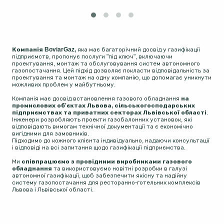
Компанія BoviarGaz,
яка має багаторічний досвід у газифікації
підприємств, пропонує послуги "під ключ", включаючи
проектування, монтаж та обслуговування систем автономного
газопостачання. Цей підхід дозволяє покласти відповідальність за
проектування та монтаж на одну компанію, що допомагає уникнути
можливих проблем у майбутньому.
Компанія має досвід встановлення газового обладнання
на
промислових об'єктах Львова, сільськогосподарських
підприємствах та приватних секторах Львівської області
.
Інженери розробляють проекти газобалонних установок, які
відповідають вимогам технічної документації та є економічно
вигідними для замовників.
Підходимо до кожного клієнта індивідуально, надаючи консультації
і відповіді на всі запитання щодо газифікації підприємства.
Ми
співпрацюємо з провідними виробниками газового
обладнання
та використовуємо новітні розробки в галузі
автономної газифікації, щоб забезпечити якісну та надійну
систему газопостачання для ресторанно-готельних комплексів
Львова і Львівської області.