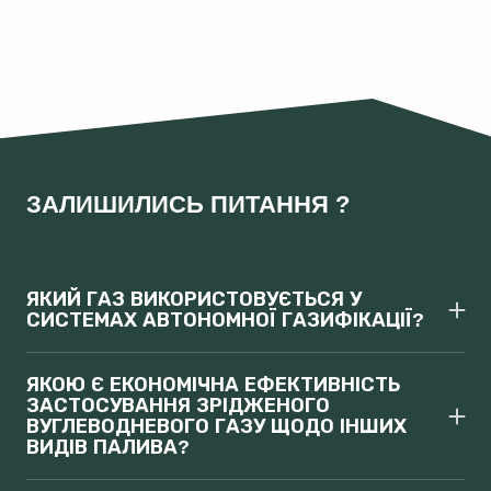
ЗАЛИШИЛИСЬ ПИТАННЯ ?
ЯКИЙ ГАЗ ВИКОРИСТОВУЄТЬСЯ У
СИСТЕМАХ АВТОНОМНОЇ ГАЗИФІКАЦІЇ?
У системах автономної газифікації використовується
скраплений вуглеводневий газ, суміш пропану та
бутану, такий же як у газових балонах та системах
ЯКОЮ Є ЕКОНОМІЧНА ЕФЕКТИВНІСТЬ
газобалонного обладнання для автомобілів.
ЗАСТОСУВАННЯ ЗРІДЖЕНОГО
ВУГЛЕВОДНЕВОГО ГАЗУ ЩОДО ІНШИХ
ВИДІВ ПАЛИВА?
Вартість однієї одиниці тепла, отриманої при
спалюванні ЗВГ, у 2 рази нижча, ніж при використанні