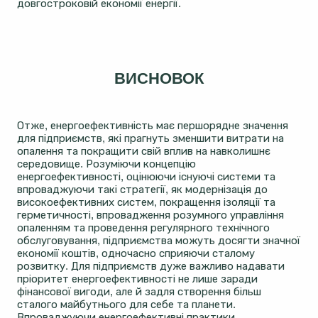
довгостроковій економії енергії.
ВИСНОВОК
Отже, енергоефективність має першорядне значення
для підприємств, які прагнуть зменшити витрати на
опалення та покращити свій вплив на навколишнє
середовище. Розуміючи концепцію
енергоефективності, оцінюючи існуючі системи та
впроваджуючи такі стратегії, як модернізація до
високоефективних систем, покращення ізоляції та
герметичності, впровадження розумного управління
опаленням та проведення регулярного технічного
обслуговування, підприємства можуть досягти значної
економії коштів, одночасно сприяючи сталому
розвитку. Для підприємств дуже важливо надавати
пріоритет енергоефективності не лише заради
фінансової вигоди, але й задля створення більш
сталого майбутнього для себе та планети.
Впроваджуючи енергоефективні практики,