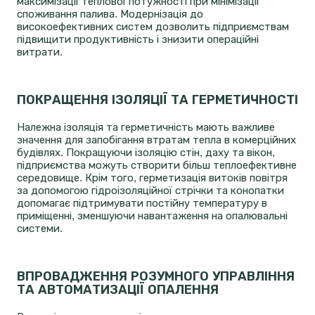
максимізації теплової потужності при мінімізації
споживання палива. Модернізація до
високоефективних систем дозволить підприємствам
підвищити продуктивність і знизити операційні
витрати.
ПОКРАЩЕННЯ ІЗОЛЯЦІЇ ТА ГЕРМЕТИЧНОСТІ
Належна ізоляція та герметичність мають важливе
значення для запобігання втратам тепла в комерційних
будівлях. Покращуючи ізоляцію стін, даху та вікон,
підприємства можуть створити більш теплоефективне
середовище. Крім того, герметизація витоків повітря
за допомогою гідроізоляційної стрічки та конопатки
допомагає підтримувати постійну температуру в
приміщенні, зменшуючи навантаження на опалювальні
системи.
ВПРОВАДЖЕННЯ РОЗУМНОГО УПРАВЛІННЯ
ТА АВТОМАТИЗАЦІЇ ОПАЛЕННЯ