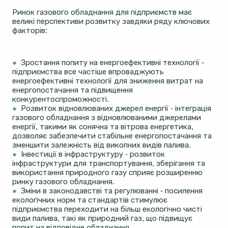
Ринок газового обладнання для підприємств має
великі перспективи розвитку завдяки ряду ключових
факторів:
●
Зростання попиту на енергоефективні технології -
підприємства все частіше впроваджують
енергоефективні технології для зниження витрат на
енергопостачання та підвищення
конкурентоспроможності.
●
Розвиток відновлюваних джерел енергії - інтеграція
газового обладнання з відновлюваними джерелами
енергії, такими як сонячна та вітрова енергетика,
дозволяє забезпечити стабільне енергопостачання та
зменшити залежність від викопних видів палива.
●
Інвестиції в інфраструктуру - розвиток
інфраструктури для транспортування, зберігання та
використання природного газу сприяє розширенню
ринку газового обладнання.
●
Зміни в законодавстві та регулюванні - посилення
екологічних норм та стандартів стимулює
підприємства переходити на більш екологічно чисті
види палива, такі як природний газ, що підвищує
попит на відповідне обладнання.