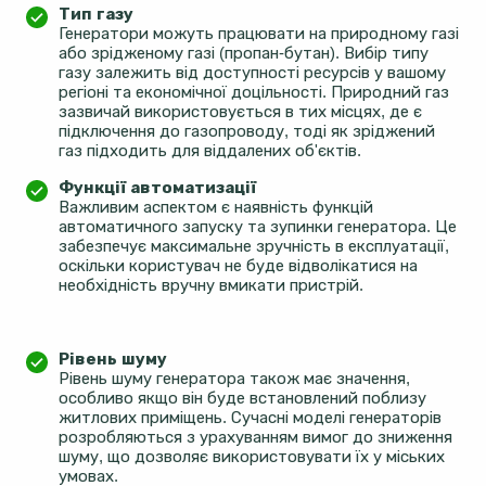
Тип газу
Генератори можуть працювати на природному газі
або зрідженому газі (пропан-бутан). Вибір типу
газу залежить від доступності ресурсів у вашому
регіоні та економічної доцільності. Природний газ
зазвичай використовується в тих місцях, де є
підключення до газопроводу, тоді як зріджений
газ підходить для віддалених об'єктів.
Функції автоматизації
Важливим аспектом є наявність функцій
автоматичного запуску та зупинки генератора. Це
забезпечує максимальне зручність в експлуатації,
оскільки користувач не буде відволікатися на
необхідність вручну вмикати пристрій.
Рівень шуму
Рівень шуму генератора також має значення,
особливо якщо він буде встановлений поблизу
житлових приміщень. Сучасні моделі генераторів
розробляються з урахуванням вимог до зниження
шуму, що дозволяє використовувати їх у міських
умовах.