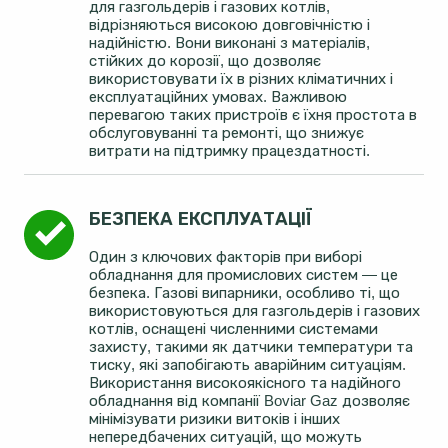
для газгольдерів і газових котлів,
відрізняються високою довговічністю і
надійністю. Вони виконані з матеріалів,
стійких до корозії, що дозволяє
використовувати їх в різних кліматичних і
експлуатаційних умовах. Важливою
перевагою таких пристроїв є їхня простота в
обслуговуванні та ремонті, що знижує
витрати на підтримку працездатності.
БЕЗПЕКА ЕКСПЛУАТАЦІЇ
Один з ключових факторів при виборі
обладнання для промислових систем — це
безпека. Газові випарники, особливо ті, що
використовуються для газгольдерів і газових
котлів, оснащені численними системами
захисту, такими як датчики температури та
тиску, які запобігають аварійним ситуаціям.
Використання високоякісного та надійного
обладнання від компанії Boviar Gaz дозволяє
мінімізувати ризики витоків і інших
непередбачених ситуацій, що можуть