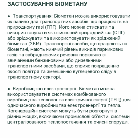
ЗАСТОСУВАННЯ БІОМЕТАНУ
● Транспортування: Біометан можна використовувати
як паливо для транспортних засобів, що працюють на
природному газі (ГПГ). Його можна стискати та
використовувати як стиснений природний газ (СПГ)
або зріджувати та використовувати як зріджений
біометан (ЗБМ). Транспортні засоби, що працюють на
біометані, мають нижчий рівень викидів парникових
газів та забруднюючих речовин порівняно зі
звичайними бензиновими або дизельними
транспортними засобами, що сприяє покращенню
якості повітря та зменшенню вуглецевого сліду в
транспортному секторі.
● Виробництво електроенергії: Біометан можна
використовувати в системах комбінованого
виробництва теплової та електричної енергії (ТЕЦ) для
одночасного виробництва електроенергії та тепла.
Когенераційні системи можуть бути розгорнуті в
різних місцях, включаючи промислові об'єкти, системи
централізованого теплопостачання та очисні споруди.