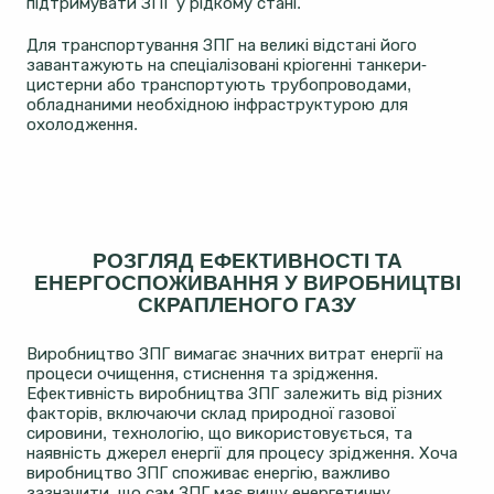
підтримувати ЗПГ у рідкому стані.
Для транспортування ЗПГ на великі відстані його
завантажують на спеціалізовані кріогенні танкери-
цистерни або транспортують трубопроводами,
обладнаними необхідною інфраструктурою для
охолодження.
РОЗГЛЯД ЕФЕКТИВНОСТІ ТА
ЕНЕРГОСПОЖИВАННЯ У ВИРОБНИЦТВІ
СКРАПЛЕНОГО ГАЗУ
Виробництво ЗПГ вимагає значних витрат енергії на
процеси очищення, стиснення та зрідження.
Ефективність виробництва ЗПГ залежить від різних
факторів, включаючи склад природної газової
сировини, технологію, що використовується, та
наявність джерел енергії для процесу зрідження. Хоча
виробництво ЗПГ споживає енергію, важливо
зазначити, що сам ЗПГ має вищу енергетичну