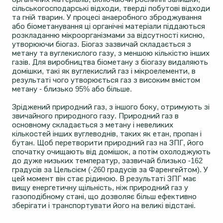
сільськогосподарські відходи, тверді побутові відходи
та гній тварин. У процесі анаеробного зброджування
або біометанування ці органічні матеріали піддаються
розкладанню мікроорганізмами за відсутності кисню,
утворюючи біогаз. Біогаз зазвичай складається з
метану та вуглекислого газу, з меншою кількістю інших
газів. Для виробництва біометану з біогазу видаляють
домішки, такі як вуглекислий газ і мікроелементи, в
результаті чого утворюється газ з високим вмістом
метану - близько 95% або більше.
Зріджений природний газ, з іншого боку, отримують зі
звичайного природного газу. Природний газ в
основному складається з метану і невеликих
кількостей інших вуглеводнів, таких як етан, пропан і
бутан. Щоб перетворити природний газ на ЗПГ, його
спочатку очищають від домішок, а потім охолоджують
до дуже низьких температур, зазвичай близько -162
градусів за Цельсієм (-260 градусів за Фаренгейтом). У
цей момент він стає рідиною. В результаті ЗПГ має
вищу енергетичну щільність, ніж природний газ у
газоподібному стані, що дозволяє більш ефективно
зберігати і транспортувати його на великі відстані.