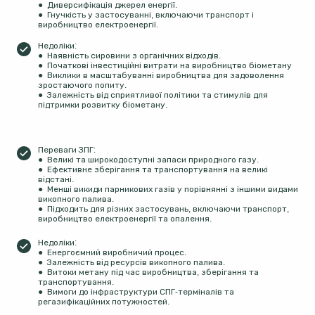
● Диверсифікація джерел енергії.
● Гнучкість у застосуванні, включаючи транспорт і
виробництво електроенергії.
Недоліки:
● Наявність сировини з органічних відходів.
● Початкові інвестиційні витрати на виробництво біометану
● Виклики в масштабуванні виробництва для задоволення
зростаючого попиту.
● Залежність від сприятливої політики та стимулів для
підтримки розвитку біометану.
Переваги ЗПГ:
● Великі та широкодоступні запаси природного газу.
● Ефективне зберігання та транспортування на великі
відстані.
● Менші викиди парникових газів у порівнянні з іншими видами
викопного палива.
● Підходить для різних застосувань, включаючи транспорт,
виробництво електроенергії та опалення.
Недоліки:
● Енергоємний виробничий процес.
● Залежність від ресурсів викопного палива.
● Витоки метану під час виробництва, зберігання та
транспортування.
● Вимоги до інфраструктури СПГ-терміналів та
регазифікаційних потужностей.