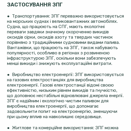
ЗАСТОСУВАННЯ ЗПГ
● Транспортування: ЗПГ переважно використовується
на морських суднах і великовантажних автомобілях.
Судна, що працюють на СПГ, мають екологічні
переваги завдяки значному скороченню викидів
оксидів сірки, оксидів азоту та твердих частинок
порівняно з традиційними судновими видами палива.
Вантажівки, що працюють на ЗПГ, також набувають
популярності, особливо в регіонах з розвиненою
інфраструктурою ЗПГ, оскільки вони забезпечують
менші викиди і знижують експлуатаційні витрати.
● Виробництво електроенергії: ЗПГ використовується
на газових електростанціях для виробництва
електроенергії. Газові електростанції відомі своєю
ефективністю, низьким рівнем викидів та гнучкістю,
що доповнює нестабільні відновлювані джерела енергії.
ЗПГ є надійним і екологічно чистим паливом для
виробництва електроенергії, що допомагає
задовольнити попит на електроенергію, зменшуючи
при цьому вплив на навколишнє середовище.
● Житлове та комерційне використання: ЗПГ можна