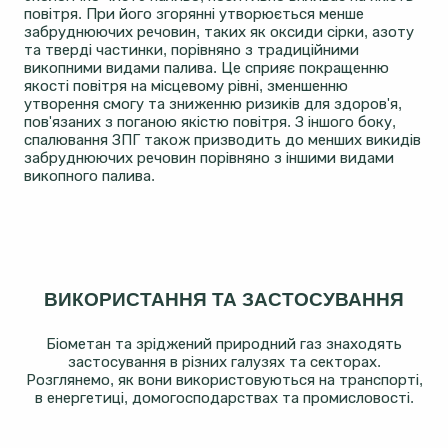
повітря. При його згорянні утворюється менше
забруднюючих речовин, таких як оксиди сірки, азоту
та тверді частинки, порівняно з традиційними
викопними видами палива. Це сприяє покращенню
якості повітря на місцевому рівні, зменшенню
утворення смогу та зниженню ризиків для здоров'я,
пов'язаних з поганою якістю повітря. З іншого боку,
спалювання ЗПГ також призводить до менших викидів
забруднюючих речовин порівняно з іншими видами
викопного палива.
ВИКОРИСТАННЯ ТА ЗАСТОСУВАННЯ
Біометан та зріджений природний газ знаходять
застосування в різних галузях та секторах.
Розглянемо, як вони використовуються на транспорті,
в енергетиці, домогосподарствах та промисловості.