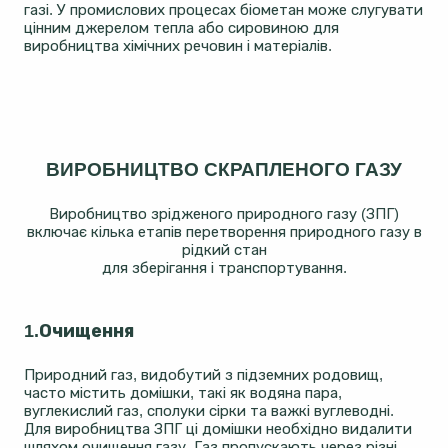
газі. У промислових процесах біометан може слугувати
цінним джерелом тепла або сировиною для
виробництва хімічних речовин і матеріалів.
ВИРОБНИЦТВО СКРАПЛЕНОГО ГАЗУ
Виробництво зрідженого природного газу (ЗПГ)
включає кілька етапів перетворення природного газу в
рідкий стан
для зберігання і транспортування.
1.Очищення
Природний газ, видобутий з підземних родовищ,
часто містить домішки, такі як водяна пара,
вуглекислий газ, сполуки сірки та важкі вуглеводні.
Для виробництва ЗПГ ці домішки необхідно видалити
шляхом очищення газу. Газ пропускають через різні