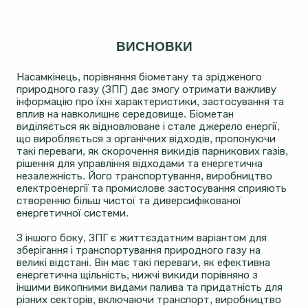
ВИСНОВКИ
Насамкінець, порівняння біометану та зрідженого
природного газу (ЗПГ) дає змогу отримати важливу
інформацію про їхні характеристики, застосування та
вплив на навколишнє середовище. Біометан
виділяється як відновлюване і стале джерело енергії,
що виробляється з органічних відходів, пропонуючи
такі переваги, як скорочення викидів парникових газів,
рішення для управління відходами та енергетична
незалежність. Його транспортування, виробництво
електроенергії та промислове застосування сприяють
створенню більш чистої та диверсифікованої
енергетичної системи.
З іншого боку, ЗПГ є життєздатним варіантом для
зберігання і транспортування природного газу на
великі відстані. Він має такі переваги, як ефективна
енергетична щільність, нижчі викиди порівняно з
іншими викопними видами палива та придатність для
різних секторів, включаючи транспорт, виробництво