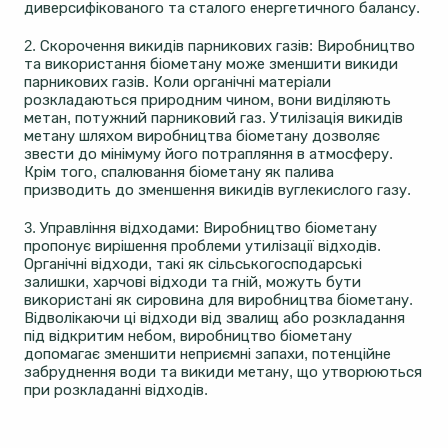
диверсифікованого та сталого енергетичного балансу.
2. Скорочення викидів парникових газів: Виробництво
та використання біометану може зменшити викиди
парникових газів. Коли органічні матеріали
розкладаються природним чином, вони виділяють
метан, потужний парниковий газ. Утилізація викидів
метану шляхом виробництва біометану дозволяє
звести до мінімуму його потрапляння в атмосферу.
Крім того, спалювання біометану як палива
призводить до зменшення викидів вуглекислого газу.
3. Управління відходами: Виробництво біометану
пропонує вирішення проблеми утилізації відходів.
Органічні відходи, такі як сільськогосподарські
залишки, харчові відходи та гній, можуть бути
використані як сировина для виробництва біометану.
Відволікаючи ці відходи від звалищ або розкладання
під відкритим небом, виробництво біометану
допомагає зменшити неприємні запахи, потенційне
забруднення води та викиди метану, що утворюються
при розкладанні відходів.