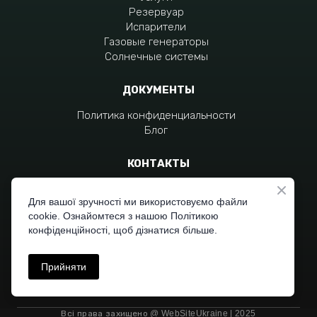
Резервуар
Испарители
Газовые генераторы
Солнечные системы
ДОКУМЕНТЫ
Политика конфиденциальности
Блог
КОНТАКТЫ
+380 96 797 4551
+380 96 310 7704
Для вашої зручності ми використовуємо файли
cookie. Ознайомтеся з нашою Політикою
moc.liamg%40zagraivob
конфіденційності, щоб дізнатися більше.
Прийняти
Всі права захищено
@ WebSiteUkraine | 2025