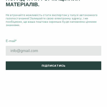
МАТЕРІАЛІВ.
Не втрачайте можливість стати експертом у галузі автономного
газопостачання! Залишайте свою електронну адресу, і ми
пообіцяємо, що ваша поштова скринька буде наповнена цінними
знаннями.
E-mail
*
ПІДПИСАТИСЬ