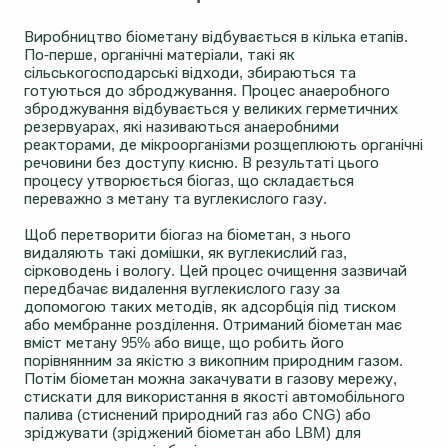
Виробництво біометану відбувається в кілька етапів.
По-перше, органічні матеріали, такі як
сільськогосподарські відходи, збираються та
готуються до зброджування. Процес анаеробного
зброджування відбувається у великих герметичних
резервуарах, які називаються анаеробними
реакторами, де мікроорганізми розщеплюють органічні
речовини без доступу кисню. В результаті цього
процесу утворюється біогаз, що складається
переважно з метану та вуглекислого газу.
Щоб перетворити біогаз на біометан, з нього
видаляють такі домішки, як вуглекислий газ,
сірководень і вологу. Цей процес очищення зазвичай
передбачає видалення вуглекислого газу за
допомогою таких методів, як адсорбція під тиском
або мембранне розділення. Отриманий біометан має
вміст метану 95% або вище, що робить його
порівнянним за якістю з викопним природним газом.
Потім біометан можна закачувати в газову мережу,
стискати для використання в якості автомобільного
палива (стиснений природний газ або CNG) або
зріджувати (зріджений біометан або LBM) для