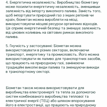
4. Енергетична незалежність: Виробництво біометану
може посилити енергетичну незалежність, зменшивши
залежність від імпорту викопного палива. Замість того,
щоб імпортувати природний газ з інших регіонів чи
країн, біометан можна виробляти на місці,
використовуючи місцеві ресурси органічних відходів.
Це сприяє енергетичній безпеці та зменшує залежність
від цінових коливань на світових ринках викопного
палива.
5. Гнучкість у застосуванні: Біометан можна
використовувати в різних секторах, включаючи
транспорт, енергетику та промисловість. Його можна
використовувати як паливо для транспортних засобів,
що працюють на природному газі, замінюючи
традиційні викопні види палива та зменшуючи викиди
в транспортному секторі.
Біометан також можна використовувати для
виробництва електроенергії та тепла за допомогою
систем комбінованого виробництва теплової та
електричної енергії (ТЕЦ) або шляхом впорскування
його в електростанції, що працюють на природному