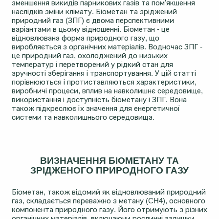
зменшення викидів парникових газів та пом'якшення
наслідків зміни клімату. Біометан та зріджений
природний газ (ЗПГ) є двома перспективними
варіантами в цьому відношенні. Біометан - це
відновлювана форма природного газу, що
виробляється з органічних матеріалів. Водночас ЗПГ -
це природний газ, охолоджений до низьких
температур і перетворений у рідкий стан для
зручності зберігання і транспортування. У цій статті
порівнюються і протиставляються характеристики,
виробничі процеси, вплив на навколишнє середовище,
використання і доступність біометану і ЗПГ. Вона
також підкреслює їх значення для енергетичної
системи та навколишнього середовища.
ВИЗНАЧЕННЯ БІОМЕТАНУ ТА
ЗРІДЖЕНОГО ПРИРОДНОГО ГАЗУ
Біометан, також відомий як відновлюваний природний
газ, складається переважно з метану (CH4), основного
компонента природного газу. Його отримують з різних
органічних матеріалів, включаючи рослинні залишки,