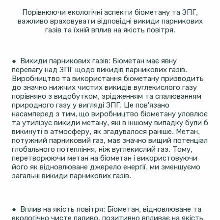
Порівнюючи екологічні аспекти біометану та ЗПГ,
важливо враховувати відповідні викиди парникових
газів та їхній вплив на якість повітря.
● Викиди парникових газів: Біометан має явну
перевагу над ЗПГ щодо викидів парникових газів.
Виробництво та використання біометану призводить
до значно нижчих чистих викидів вуглекислого газу
порівняно з видобутком, зрідженням та спалюванням
природного газу у вигляді ЗПГ. Це пов'язано
насамперед з тим, що виробництво біометану уловлює
та утилізує викиди метану, які в іншому випадку були б
викинуті в атмосферу, як згадувалося раніше. Метан,
потужний парниковий газ, має значно вищий потенціал
глобального потепління, ніж вуглекислий газ. Тому,
перетворюючи метан на біометан і використовуючи
його як відновлюване джерело енергії, ми зменшуємо
загальні викиди парникових газів.
● Вплив на якість повітря: Біометан, відновлюване та
екологічно чисте паливо, позитивно впливає на якість