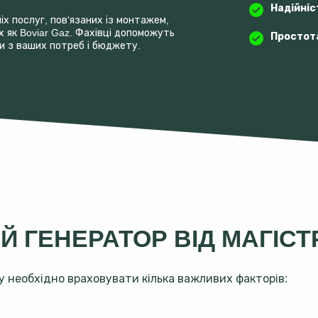
Надійніс
х послуг, пов'язаних із монтажем,
 як Boviar Gaz. Фахівці допоможуть
Простота
и з ваших потреб і бюджету.
Й ГЕНЕРАТОР ВІД МАГІС
зу необхідно враховувати кілька важливих факторів: