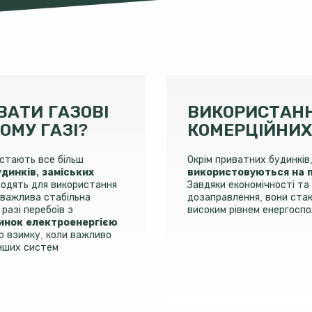
АТИ ГАЗОВІ
ВИКОРИСТАНН
ОМУ ГАЗІ?
КОМЕРЦІЙНИХ
 стають все більш
Окрім приватних будинків
динків, заміських
використовуються на п
дходять для використання
Завдяки економічності та
е важлива стабільна
дозаправлення, вони стаю
разі перебоїв з
високим рівнем енергосп
инок електроенергією
о взимку, коли важливо
інших систем