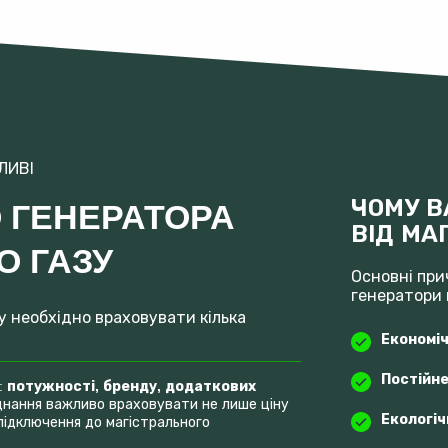
ЛИВІ
ЧОМУ В
О ГЕНЕРАТОРА
ВІД МА
О ГАЗУ
Основні при
генератори 
у необхідно враховувати кілька
Економіч
Постійне
:
потужності, бренду, додаткових
днання важливо враховувати не лише ціну
Екологіч
підключення до магістрального