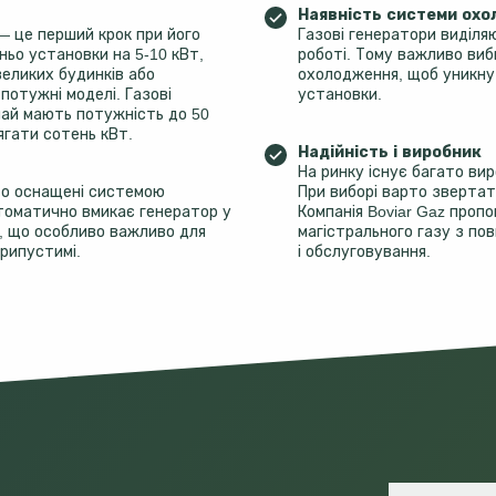
Наявність системи ох
— це перший крок при його
Газові генератори виділя
ньо установки на 5-10 кВт,
роботі. Тому важливо ви
великих будинків або
охолодження, щоб уникну
потужні моделі. Газові
установки.
чай мають потужність до 50
ягати сотень кВт.
Надійність і виробник
На ринку існує багато вир
сто оснащені системою
При виборі варто звертат
томатично вмикає генератор у
Компанія Boviar Gaz пропон
, що особливо важливо для
магістрального газу з по
припустимі.
і обслуговування.