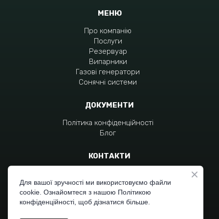
МЕНЮ
Про компанію
Послуги
Резервуар
Випарники
Газові генератори
Сонячні системи
ДОКУМЕНТИ
Політика конфіденційності
Блог
КОНТАКТИ
+380 96 797 4551
+380 96 310 7704
Для вашої зручності ми використовуємо файли
cookie. Ознайомтеся з нашою Політикою
moc.liamg%40zagraivob
конфіденційності, щоб дізнатися більше.