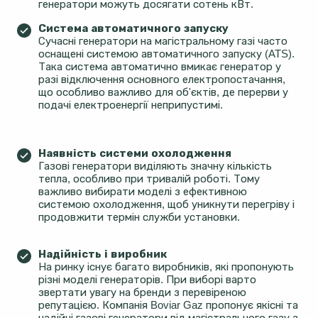
генератори можуть досягати сотень кВт.
Система автоматичного запуску
Сучасні генератори на магістральному газі часто
оснащені системою автоматичного запуску (ATS).
Така система автоматично вмикає генератор у
разі відключення основного електропостачання,
що особливо важливо для об'єктів, де перерви у
подачі електроенергії неприпустимі.
Наявність системи охолодження
Газові генератори виділяють значну кількість
тепла, особливо при тривалій роботі. Тому
важливо вибирати моделі з ефективною
системою охолодження, щоб уникнути перегріву і
продовжити термін служби установки.
Надійність і виробник
На ринку існує багато виробників, які пропонують
різні моделі генераторів. При виборі варто
звертати увагу на бренди з перевіреною
репутацією. Компанія Boviar Gaz пропонує якісні та
надійні газові генератори від магістрального газу з