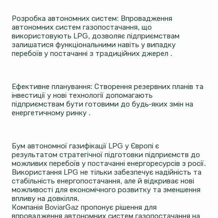
Розробка автономних систем: Впровадження
автономних систем газопостачання, що
використовують LPG, дозволяє підприємствам
залишатися функціональними навіть у випадку
перебоїв у постачанні з традиційних джерел .
Ефективне планування: Створення резервних планів та
інвестиції у нові технології допомагають
підприємствам бути готовими до будь-яких змін на
енергетичному ринку .
Бум автономної газифікації LPG у Європі є
результатом стратегічної підготовки підприємств до
можливих перебоїв у постачанні енергоресурсів з росії.
Використання LPG не тільки забезпечує надійність та
стабільність енергопостачання, але й відкриває нові
можливості для економічного розвитку та зменшення
впливу на довкілля.
Компанія BoviarGaz пропонує рішення для
впровадження автономних систем газопостачання на