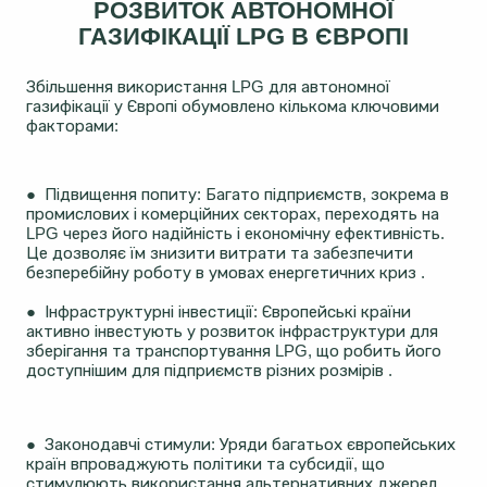
РОЗВИТОК АВТОНОМНОЇ
ГАЗИФІКАЦІЇ LPG В ЄВРОПІ
Збільшення використання LPG для автономної
газифікації у Європі обумовлено кількома ключовими
факторами:
● Підвищення попиту: Багато підприємств, зокрема в
промислових і комерційних секторах, переходять на
LPG через його надійність і економічну ефективність.
Це дозволяє їм знизити витрати та забезпечити
безперебійну роботу в умовах енергетичних криз .
● Інфраструктурні інвестиції: Європейські країни
активно інвестують у розвиток інфраструктури для
зберігання та транспортування LPG, що робить його
доступнішим для підприємств різних розмірів .
● Законодавчі стимули: Уряди багатьох європейських
країн впроваджують політики та субсидії, що
стимулюють використання альтернативних джерел