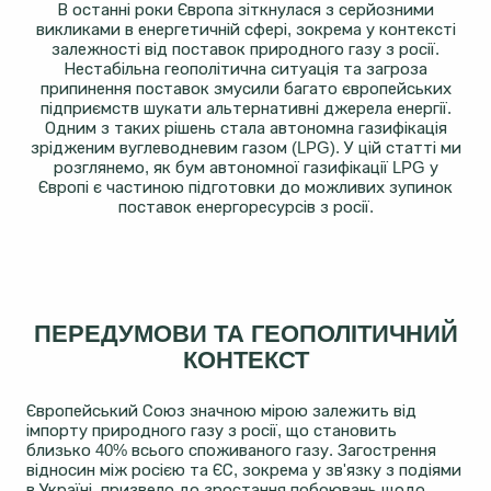
В останні роки Європа зіткнулася з серйозними
викликами в енергетичній сфері, зокрема у контексті
залежності від поставок природного газу з росії.
Нестабільна геополітична ситуація та загроза
припинення поставок змусили багато європейських
підприємств шукати альтернативні джерела енергії.
Одним з таких рішень стала автономна газифікація
зрідженим вуглеводневим газом (LPG). У цій статті ми
розглянемо, як бум автономної газифікації LPG у
Європі є частиною підготовки до можливих зупинок
поставок енергоресурсів з росії.
ПЕРЕДУМОВИ ТА ГЕОПОЛІТИЧНИЙ
КОНТЕКСТ
Європейський Союз значною мірою залежить від
імпорту природного газу з росії, що становить
близько 40% всього споживаного газу​​. Загострення
відносин між росією та ЄС, зокрема у зв'язку з подіями
в Україні, призвело до зростання побоювань щодо