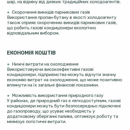
шар, на відміну від деяких традиційних холодоагентів.
●
Скорочення викидів парникових газів
Використання пропан-бутану в якості холодоагенту
також сприяє скороченню викидів парникових газів,
що робить газові кондиціонери екологічно
відповідальним вибором.
ЕКОНОМІЯ КОШТІВ
●
Нижчі витрати на охолодження
Використовуючи високоефективні газові
кондиціонери, підприємства можуть відчути значну
економію витрат на охолодження, що може позитивно
вплинути на їх загальні фінансові показники.
●
Можливість використання природного газу
У районах, де природний газ є легкодоступним, газові
кондиціонери можуть бути безпосередньо підключені
до газопроводу, що усуває необхідність у
додатковому зберіганні палива, оптимізує роботу та
мінімізує логістичні витрати.