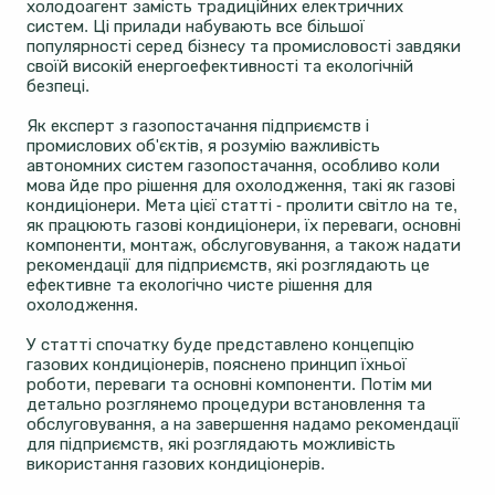
холодоагент замість традиційних електричних
систем. Ці прилади набувають все більшої
популярності серед бізнесу та промисловості завдяки
своїй високій енергоефективності та екологічній
безпеці.
Як експерт з газопостачання підприємств і
промислових об'єктів, я розумію важливість
автономних систем газопостачання, особливо коли
мова йде про рішення для охолодження, такі як газові
кондиціонери. Мета цієї статті - пролити світло на те,
як працюють газові кондиціонери, їх переваги, основні
компоненти, монтаж, обслуговування, а також надати
рекомендації для підприємств, які розглядають це
ефективне та екологічно чисте рішення для
охолодження.
У статті спочатку буде представлено концепцію
газових кондиціонерів, пояснено принцип їхньої
роботи, переваги та основні компоненти. Потім ми
детально розглянемо процедури встановлення та
обслуговування, а на завершення надамо рекомендації
для підприємств, які розглядають можливість
використання газових кондиціонерів.