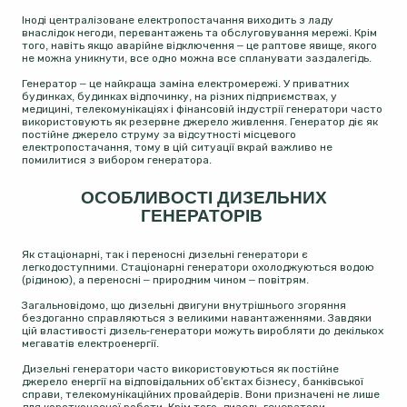
Іноді централізоване електропостачання виходить з ладу
внаслідок негоди, перевантажень та обслуговування мережі. Крім
того, навіть якщо аварійне відключення – це раптове явище, якого
не можна уникнути, все одно можна все спланувати заздалегідь.
Генератор – це найкраща заміна електромережі. У приватних
будинках, будинках відпочинку, на різних підприємствах, у
медицині, телекомунікаціях і фінансовій індустрії генератори часто
використовують як резервне джерело живлення. Генератор діє як
постійне джерело струму за відсутності місцевого
електропостачання, тому в цій ситуації вкрай важливо не
помилитися з вибором генератора.
ОСОБЛИВОСТІ ДИЗЕЛЬНИХ
ГЕНЕРАТОРІВ
Як стаціонарні, так і переносні дизельні генератори є
легкодоступними. Стаціонарні генератори охолоджуються водою
(рідиною), а переносні – природним чином – повітрям.
Загальновідомо, що дизельні двигуни внутрішнього згоряння
бездоганно справляються з великими навантаженнями. Завдяки
цій властивості дизель-генератори можуть виробляти до декількох
мегаватів електроенергії.
Дизельні генератори часто використовуються як постійне
джерело енергії на відповідальних об'єктах бізнесу, банківської
справи, телекомунікаційних провайдерів. Вони призначені не лише