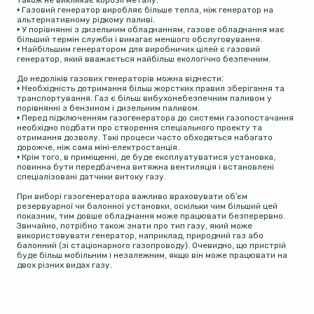
також не викликає корозії металу.
• Газовий генератор виробляє більше тепла, ніж генератор на
альтернативному рідкому паливі.
• У порівнянні з дизельним обладнанням, газове обладнання має
більший термін служби і вимагає меншого обслуговування.
• Найбільшим генератором для виробничих цілей є газовий
генератор, який вважається найбільш екологічно безпечним.
До недоліків газових генераторів можна віднести:
• Необхідність дотримання більш жорстких правил зберігання та
транспортування. Газ є більш вибухонебезпечним паливом у
порівнянні з бензином і дизельним паливом.
• Перед підключенням газогенератора до системи газопостачання
необхідно подбати про створення спеціального проекту та
отримання дозволу. Такі процеси часто обходяться набагато
дорожче, ніж сама міні-електростанція.
• Крім того, в приміщенні, де буде експлуатуватися установка,
повинна бути передбачена витяжна вентиляція і встановлені
спеціалізовані датчики витоку газу.
При виборі газогенератора важливо враховувати об'єм
резервуарної чи балонної установки, оскільки чим більший цей
показник, тим довше обладнання може працювати безперервно.
Звичайно, потрібно також знати про тип газу, який може
використовувати генератор, наприклад, природний газ або
балонний (зі стаціонарного газопроводу). Очевидно, що пристрій
буде більш мобільним і незалежним, якщо він може працювати на
двох різних видах газу.