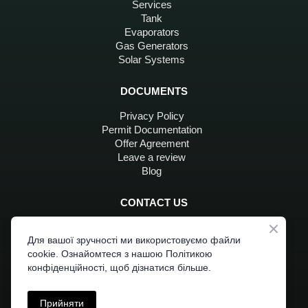
Services
Tank
Evaporators
Gas Generators
Solar Systems
DOCUMENTS
Privacy Policy
Permit Documentation
Offer Agreement
Leave a review
Blog
CONTACT US
+380 96 797 4551
+380 96 310 7704
Для вашої зручності ми використовуємо файли
cookie. Ознайомтеся з нашою Політикою
moc.liamg%40zagraivob
конфіденційності, щоб дізнатися більше.
Прийняти