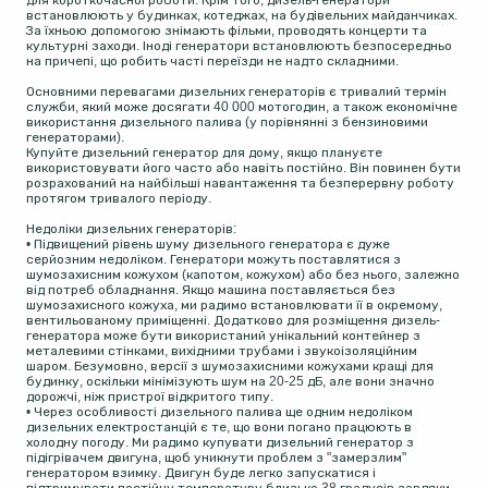
для короткочасної роботи. Крім того, дизель-генератори
встановлюють у будинках, котеджах, на будівельних майданчиках.
За їхньою допомогою знімають фільми, проводять концерти та
культурні заходи. Іноді генератори встановлюють безпосередньо
на причепі, що робить часті переїзди не надто складними.
Основними перевагами дизельних генераторів є тривалий термін
служби, який може досягати 40 000 мотогодин, а також економічне
використання дизельного палива (у порівнянні з бензиновими
генераторами).
Купуйте дизельний генератор для дому, якщо плануєте
використовувати його часто або навіть постійно. Він повинен бути
розрахований на найбільші навантаження та безперервну роботу
протягом тривалого періоду.
Недоліки дизельних генераторів:
• Підвищений рівень шуму дизельного генератора є дуже
серйозним недоліком. Генератори можуть поставлятися з
шумозахисним кожухом (капотом, кожухом) або без нього, залежно
від потреб обладнання. Якщо машина поставляється без
шумозахисного кожуха, ми радимо встановлювати її в окремому,
вентильованому приміщенні. Додатково для розміщення дизель-
генератора може бути використаний унікальний контейнер з
металевими стінками, вихідними трубами і звукоізоляційним
шаром. Безумовно, версії з шумозахисними кожухами кращі для
будинку, оскільки мінімізують шум на 20-25 дБ, але вони значно
дорожчі, ніж пристрої відкритого типу.
• Через особливості дизельного палива ще одним недоліком
дизельних електростанцій є те, що вони погано працюють в
холодну погоду. Ми радимо купувати дизельний генератор з
підігрівачем двигуна, щоб уникнути проблем з "замерзлим"
генератором взимку. Двигун буде легко запускатися і