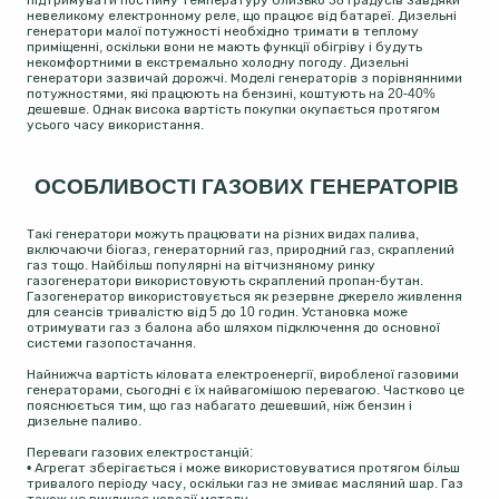
підтримувати постійну температуру близько 38 градусів завдяки
невеликому електронному реле, що працює від батареї. Дизельні
генератори малої потужності необхідно тримати в теплому
приміщенні, оскільки вони не мають функції обігріву і будуть
некомфортними в екстремально холодну погоду. Дизельні
генератори зазвичай дорожчі. Моделі генераторів з порівнянними
потужностями, які працюють на бензині, коштують на 20-40%
дешевше. Однак висока вартість покупки окупається протягом
усього часу використання.
ОСОБЛИВОСТІ ГАЗОВИХ ГЕНЕРАТОРІВ
Такі генератори можуть працювати на різних видах палива,
включаючи біогаз, генераторний газ, природний газ, скраплений
газ тощо. Найбільш популярні на вітчизняному ринку
газогенератори використовують скраплений пропан-бутан.
Газогенератор використовується як резервне джерело живлення
для сеансів тривалістю від 5 до 10 годин. Установка може
отримувати газ з балона або шляхом підключення до основної
системи газопостачання.
Найнижча вартість кіловата електроенергії, виробленої газовими
генераторами, сьогодні є їх найвагомішою перевагою. Частково це
пояснюється тим, що газ набагато дешевший, ніж бензин і
дизельне паливо.
Переваги газових електростанцій:
• Агрегат зберігається і може використовуватися протягом більш
тривалого періоду часу, оскільки газ не змиває масляний шар. Газ