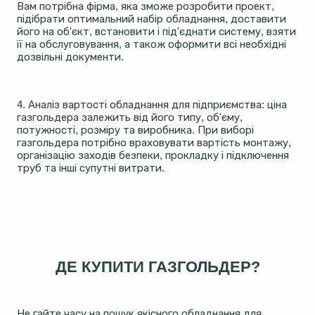
Вам потрібна фірма, яка зможе розробити проект,
підібрати оптимальний набір обладнання, доставити
його на об'єкт, встановити і під'єднати систему, взяти
її на обслуговування, а також оформити всі необхідні
дозвільні документи.
4. Аналіз вартості обладнання для підприємства: ціна
газгольдера залежить від його типу, об'єму,
потужності, розміру та виробника. При виборі
газгольдера потрібно враховувати вартість монтажу,
організацію заходів безпеки, прокладку і підключення
труб та інші супутні витрати.
ДЕ КУПИТИ ГАЗГОЛЬДЕР?
Не гайте часу на пошук якісного обладнання для