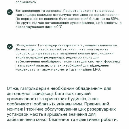
споживачем.
Встановлення та заправка. При встановленні та заправці
газгольдера важливо дотримуватися двох основних правил.
По-перше, він не повинен бути заповнений більш ніж на 85%.
По-друге, під час встановлення дуже важливо, щоб ємність не
охолоджувалася нижче 0°C.
Обладнання. Газгольдер складається з декількох елементів.
До них відносяться залізобетонна плита, яка служить
основою для резервуара, аварійний клапан для скидання
тиску всередині резервуара, редуктор тиску для
забезпечення необхідного тиску газу для системи, форсунка
і заправний клапан, клапан, необхідний для відведення
конденсату, а також манометр і датчик рівня LPG.
Отже, газгольдери є необхідним обладнанням для
автономної газифікації багатьох галузей
промисловості та приватних будинків, а їхні
особливості роблять їх унікальними. Правильний
монтаж і технічне обслуговування цих резервуарних
установок мають вирішальне значення для
забезпечення їхньої безпечної та ефективної роботи.