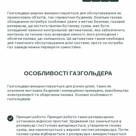
Газгольдери широко використовуються для обслуговування як
промислових об'єктів, так і приватних будинків. Оскільки газове
обладнання потребує особливої уваги з метою безпеки, газовий
резервуар, що містить пропан-бутанову суміш, має бути
оснащений захисно-контрольною автоматикою, яка забезпечить
контроль за тиском газу всередині ємності, його розподілом і
обсягом палива, що залишилось. Ця автоматика також необхідна
для технічного обслуговування всієї системи, проте за потреби
газ завжди можна перекрити самостійно.
ОСОБЛИВОСТІ ГАЗГОЛЬДЕРА
Газгольдери використовуються для різних цілей, таких як
опалення житлових будинків і комерційних приміщень, виробництво
електроенергії та зберігання палива. Основні особливості
газгольдерів:
Принцип роботи. Принцип роботи таких резервуарних
установок відносно простий. Зріджений газ закачується в
резервуар і поступово випаровується, утворюючи газову
суміш, яка накопичується у верхній частині резервуара. Потім
газова суміш відбирається з резервуара і використовується