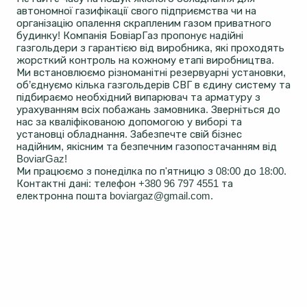
автономної газифікації свого підприємства чи на
організацію опалення скрапленим газом приватного
будинку! Компанія БовіарГаз пропонує надійні
газгольдери з гарантією від виробника, які проходять
жорсткий контроль на кожному етапі виробництва.
Ми встановлюємо різноманітні резервуарні установки,
об’єднуємо кілька газгольдерів СВГ в єдину систему та
підбираємо необхідний випарювач та арматуру з
урахуванням всіх побажань замовника. Зверніться до
нас за кваліфікованою допомогою у виборі та
установці обладнання. Забезпечте свій бізнес
надійним, якісним та безпечним газопостачанням від
BoviarGaz!
Ми працюємо з понеділка по п'ятницю з 08:00 до 18:00.
Контактні дані: телефон +380 96 797 4551 та
електронна пошта boviargaz@gmail.com.