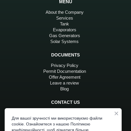
MENU
About the Company
Services
Tank
Evaporators
Gas Generators
Solar Systems
DOCUMENTS
Privacy Policy
Permit Documentation
Offer Agreement
Leave a review
Blog
CONTACT US
+380 96 797 4551
+380 96 310 7704
Для вашої зручності ми використовуємо файли
cookie. Ознайомтеся з нашою Політикою
boviargaz@gmail.com
конфіденційності, щоб дізнатися більше.