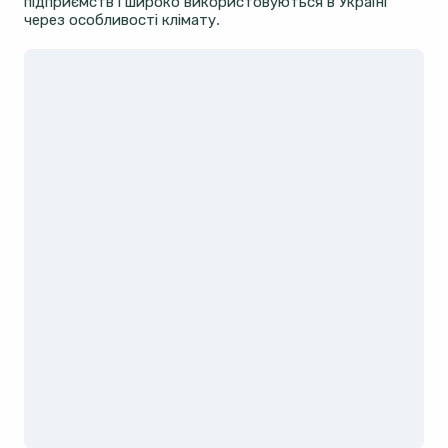
підприємств і широко використовуються в Україні
через особливості клімату.