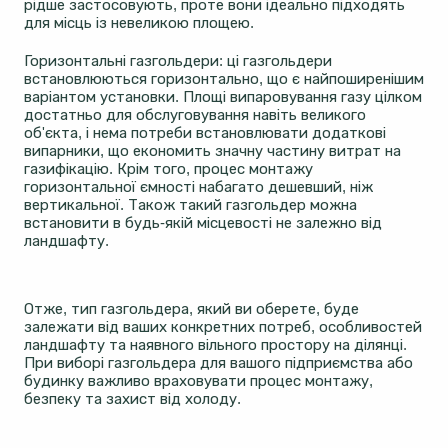
рідше застосовують, проте вони ідеально підходять
для місць із невеликою площею.
Горизонтальні газгольдери: ці газгольдери
встановлюються горизонтально, що є найпоширенішим
варіантом установки. Площі випаровування газу цілком
достатньо для обслуговування навіть великого
об'єкта, і нема потреби встановлювати додаткові
випарники, що економить значну частину витрат на
газифікацію. Крім того, процес монтажу
горизонтальної ємності набагато дешевший, ніж
вертикальної. Також такий газгольдер можна
встановити в будь-якій місцевості не залежно від
ландшафту.
Отже, тип газгольдера, який ви оберете, буде
залежати від ваших конкретних потреб, особливостей
ландшафту та наявного вільного простору на ділянці.
При виборі газгольдера для вашого підприємства або
будинку важливо враховувати процес монтажу,
безпеку та захист від холоду.