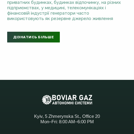
приватних будинках, будинках відпочинку, на різних
підприємствах, у медицині, телекомунікаціях і
фінансовій індустрії генератори часто
використовують як резервне джерело живлення
ДІЗНАТИСЬ БІЛЬШЕ
Kyiv, 5 Zhmerynska St., Office 20
Mon–Fri: 8:00 AM–6:00 PM