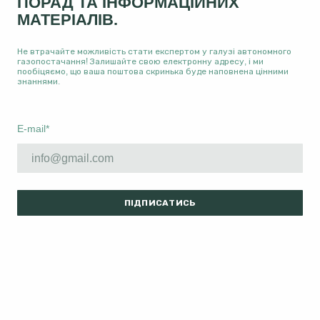
ПОРАД ТА ІНФОРМАЦІЙНИХ
МАТЕРІАЛІВ.
Не втрачайте можливість стати експертом у галузі автономного
газопостачання! Залишайте свою електронну адресу, і ми
пообіцяємо, що ваша поштова скринька буде наповнена цінними
знаннями.
E-mail
*
ПІДПИСАТИСЬ