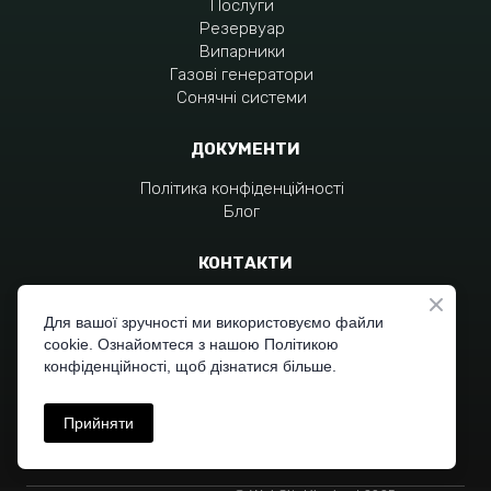
Послуги
Резервуар
Випарники
Газові генератори
Сонячні системи
ДОКУМЕНТИ
Політика конфіденційності
Блог
КОНТАКТИ
+380 96 797 4551
+380 96 310 7704
Для вашої зручності ми використовуємо файли
cookie. Ознайомтеся з нашою Політикою
moc.liamg%40zagraivob
конфіденційності, щоб дізнатися більше.
Прийняти