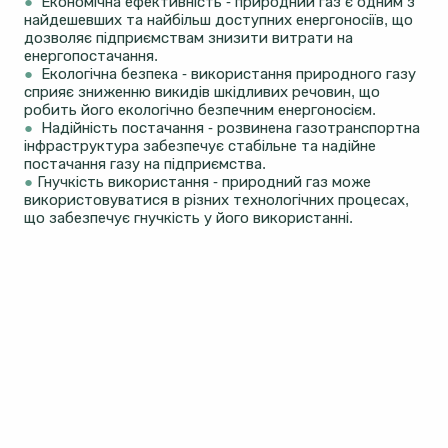
●
Економічна ефективність - природний газ є одним з
найдешевших та найбільш доступних енергоносіїв, що
дозволяє підприємствам знизити витрати на
енергопостачання.
●
Екологічна безпека - використання природного газу
сприяє зниженню викидів шкідливих речовин, що
робить його екологічно безпечним енергоносієм.
●
Надійність постачання - розвинена газотранспортна
інфраструктура забезпечує стабільне та надійне
постачання газу на підприємства.
●
Гнучкість використання - природний газ може
використовуватися в різних технологічних процесах,
що забезпечує гнучкість у його використанні.