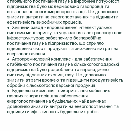
стабільного постачання газу на виробничі потужності
підприємства було модернізовано газопровід та
встановлено нові компресорні станції. Це дозволило
знизити витрати на енергопостачання та підвищити
ефективність виробничих процесів.
● Хімічний завод - впровадження інтелектуальної
системи моніторингу та управління газотранспортною
інфраструктурою забезпечило безперебійне
постачання газу на підприємство, що сприяло
підвищенню якості продукції та зниженню витрат на
енергопостачання.
● Агропромисловий комплекс - для забезпечення
стабільного постачання газу на сільськогосподарські
підприємства було розроблено та впроваджено
систему підземних сховищ газу. Це дозволило
знизити втрати врожаю та підвищити продуктивність
обробки сільськогосподарської продукції.
● Будівельна компанія - використання мобільних
газових генераторів для забезпечення
енергопостачання на будівельних майданчиках
дозволило знизити витрати на енергопостачання та
підвищити ефективність будівельних робіт.