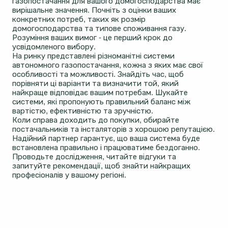
газопостачання для вашого домогосподарства має
вирішальне значення. Почніть з оцінки ваших
конкретних потреб, таких як розмір
домогосподарства та типове споживання газу.
Розуміння ваших вимог - це перший крок до
усвідомленого вибору.
На ринку представлені різноманітні системи
автономного газопостачання, кожна з яких має свої
особливості та можливості. Знайдіть час, щоб
порівняти ці варіанти та визначити той, який
найкраще відповідає вашим потребам. Шукайте
системи, які пропонують правильний баланс між
вартістю, ефективністю та зручністю.
Коли справа доходить до покупки, обирайте
постачальників та інсталяторів з хорошою репутацією.
Надійний партнер гарантує, що ваша система буде
встановлена правильно і працюватиме бездоганно.
Проводьте дослідження, читайте відгуки та
запитуйте рекомендації, щоб знайти найкращих
професіоналів у вашому регіоні.