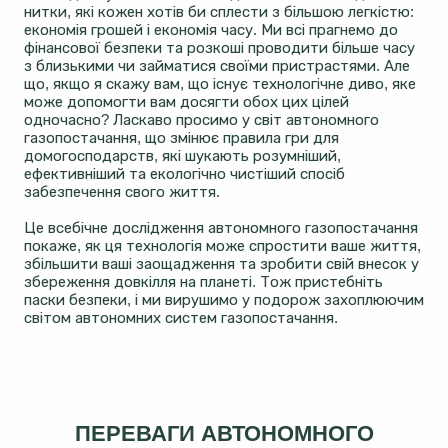
нитки, які кожен хотів би сплести з більшою легкістю:
економія грошей і економія часу. Ми всі прагнемо до
фінансової безпеки та розкоші проводити більше часу
з близькими чи займатися своїми пристрастями. Але
що, якщо я скажу вам, що існує технологічне диво, яке
може допомогти вам досягти обох цих цілей
одночасно? Ласкаво просимо у світ автономного
газопостачання, що змінює правила гри для
домогосподарств, які шукають розумніший,
ефективніший та екологічно чистіший спосіб
забезпечення свого життя.
Це всебічне дослідження автономного газопостачання
покаже, як ця технологія може спростити ваше життя,
збільшити ваші заощадження та зробити свій внесок у
збереження довкілля на планеті. Тож пристебніть
паски безпеки, і ми вирушимо у подорож захоплюючим
світом автономних систем газопостачання.
ПЕРЕВАГИ АВТОНОМНОГО