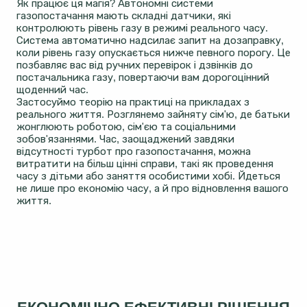
Як працює ця магія? Автономні системи
газопостачання мають складні датчики, які
контролюють рівень газу в режимі реального часу.
Система автоматично надсилає запит на дозаправку,
коли рівень газу опускається нижче певного порогу. Це
позбавляє вас від ручних перевірок і дзвінків до
постачальника газу, повертаючи вам дорогоцінний
щоденний час.
Застосуймо теорію на практиці на прикладах з
реального життя. Розглянемо зайняту сім'ю, де батьки
жонглюють роботою, сім'єю та соціальними
зобов'язаннями. Час, заощаджений завдяки
відсутності турбот про газопостачання, можна
витратити на більш цінні справи, такі як проведення
часу з дітьми або заняття особистими хобі. Йдеться
не лише про економію часу, а й про відновлення вашого
життя.