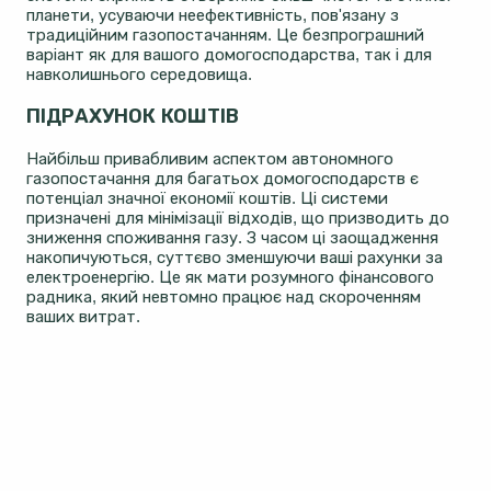
планети, усуваючи неефективність, пов'язану з
традиційним газопостачанням. Це безпрограшний
варіант як для вашого домогосподарства, так і для
навколишнього середовища.
ПІДРАХУНОК КОШТІВ
Найбільш привабливим аспектом автономного
газопостачання для багатьох домогосподарств є
потенціал значної економії коштів. Ці системи
призначені для мінімізації відходів, що призводить до
зниження споживання газу. З часом ці заощадження
накопичуються, суттєво зменшуючи ваші рахунки за
електроенергію. Це як мати розумного фінансового
радника, який невтомно працює над скороченням
ваших витрат.