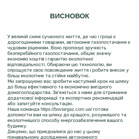
ВИСНОВОК
У великій схемі сучасного життя, де час і гроші є
дорогоцінними товарами, автономне газопостачання є
чудовим рішенням. Воно пропонує зручність
безперебійного газопостачання, обіцяє значну
економію коштів і гарантію екологічної
відповідальності. Обираючи цю технологію, ви
спрощуєте своє повсякденне життя і робите внесок у
більш екологічне та стійке майбутнє.
Ми запрошуємо вас зробити наступний крок на шляху
до більш ефективного та економічно вигідного
домогосподарства. Зв'яжіться з нами для отримання
додаткової інформації та експертних рекомендацій
або запитуйте консультацію.
Наша команда https://boviargaz.com.ua/ готова
допомогти вам на шляху до кращого, розумнішого та
екологічнішого способу енергозабезпечення вашого
будинку.
Дякуємо, що приєдналися до нас у цьому
пізнавальному дослідженні автономного