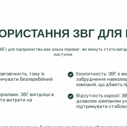
ОРИСТАННЯ ЗВГ ДЛЯ
Г) для підприємства має кілька переваг, які можуть стати вигід
наступне:
овговічність, тому їх
Екологічність: ЗВГ є е
печувати безперебійний
забруднення навколиш
компаній, що дбають п
ріалами, ЗВГ вигідніші в
Відсутність корозії: З
ити витрати на
дозволяє компаніям ун
підтримувати стабіль