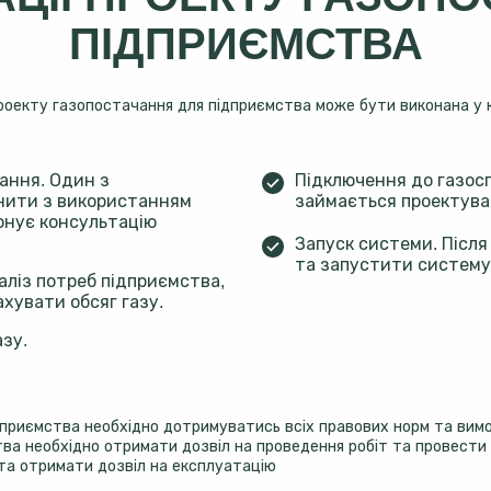
ПІДПРИЄМСТВА
роекту газопостачання для підприємства може бути виконана у к
ання. Один з
Підключення до газос
снити з використанням
займається проектува
понує консультацію
Запуск системи. Після
та запустити систему
аліз потреб підприємства,
хувати обсяг газу.
зу.
ідприємства необхідно дотримуватись всіх правових норм та вим
ва необхідно отримати дозвіл на проведення робіт та провести 
 та отримати дозвіл на експлуатацію