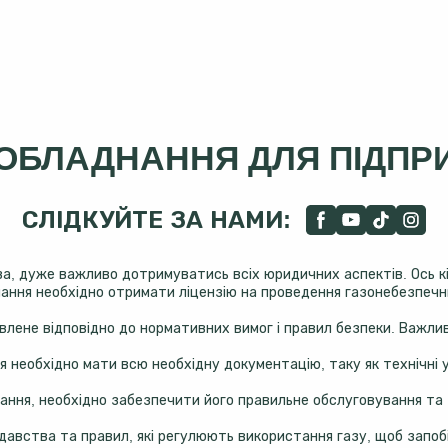
 ОБЛАДНАННЯ ДЛЯ ПІДПР
СЛІДКУЙТЕ ЗА НАМИ:
а, дуже важливо дотримуватись всіх юридичних аспектів. Ось кіл
ання необхідно отримати ліцензію на проведення газонебезпечн
лене відповідно до нормативних вимог і правил безпеки. Важлив
 необхідно мати всю необхідну документацію, таку як технічні 
нання, необхідно забезпечити його правильне обслуговування та
авства та правил, які регулюють використання газу, щоб запо