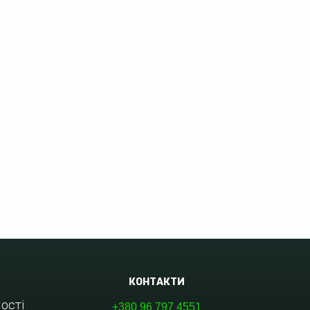
КОНТАКТИ
ості
+380 96 797 4551