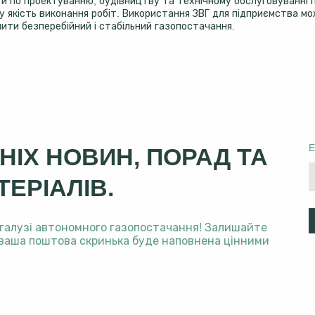
уги по проектуванню, будівництву та технічному обслуговуванні п
оку якість виконання робіт. Використання ЗВГ для підприємства
ити безперебійний і стабільний газопостачання.
E
НІХ НОВИН, ПОРАД ТА
ЕРІАЛІВ.
 галузі автономного газопостачання! Залишайте
о ваша поштова скринька буде наповнена цінними