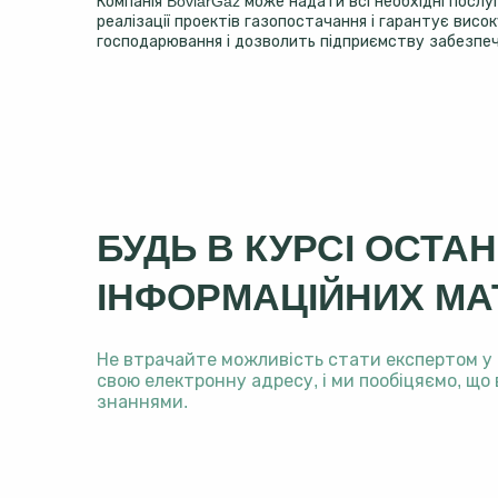
Компанія BoviarGaz може надати всі необхідні посл
реалізації проектів газопостачання і гарантує вис
господарювання і дозволить підприємству забезпеч
БУДЬ В КУРСІ ОСТАН
ІНФОРМАЦІЙНИХ МАТ
Не втрачайте можливість стати експертом у
свою електронну адресу, і ми пообіцяємо, щ
знаннями.