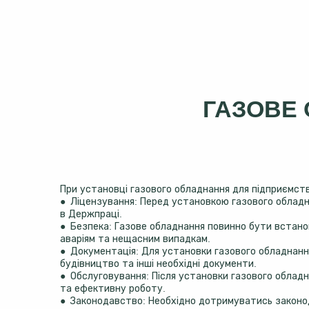
ГАЗОВЕ
При установці газового обладнання для підприємств
● Ліцензування: Перед установкою газового обладн
в Держпраці.
● Безпека: Газове обладнання повинно бути встанов
аваріям та нещасним випадкам.
● Документація: Для установки газового обладнання
будівництво та інші необхідні документи.
● Обслуговування: Після установки газового облад
та ефективну роботу.
● Законодавство: Необхідно дотримуватись законод