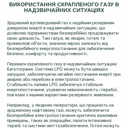
ВИКОРИСТАННЯ СКРАПЛЕНОГО ГАЗУ В
НАДЗВИЧАЙНИХ СИТУАЦІЯХ
Зріджений вуглеводневий газ є надійним резервним
джерелом енергії в надзвичайних ситуаціях, що
дозволяє підприємствам безперебійно продовжувати
свою діяльність. Такі галузі, як лікарні, готелі та
промислові об'єкти, значною мірою залежать від
безперебійного енергопостачання для забезпечення
безпеки, комфорту та продуктивності.
Переваги скрапленого газу в надзвичайних ситуаціях
багатогранні. Системи LPG можуть бути швидко
запущені, забезпечуючи негайне постачання енергії при
аваріях або перебоях в електропостачанні.
Стабільність палива LPG забезпечує стабільне
енергопостачання, усуваючи невизначеність і перебої,
пов'язані з іншими варіантами резервного живлення.
Наприклад, у лікарнях генератори, що працюють на
зрідженому нафтовому газі, можуть забезпечити
безперебійне електропостачання критично важливих
приміщень, таких як операційні, палати інтенсивної
терапії та системи життєзабезпечення. Готелі можуть