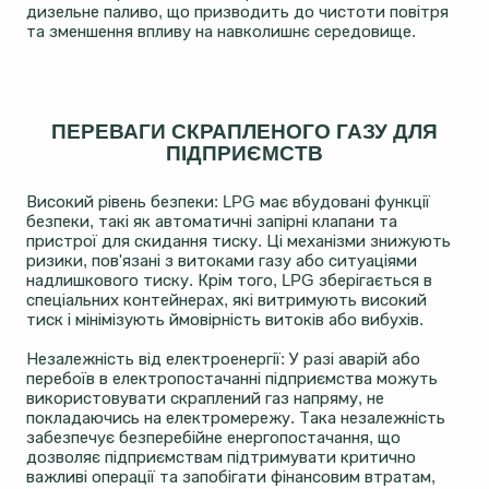
дизельне паливо, що призводить до чистоти повітря
та зменшення впливу на навколишнє середовище.
ПЕРЕВАГИ СКРАПЛЕНОГО ГАЗУ ДЛЯ
ПІДПРИЄМСТВ
Високий рівень безпеки: LPG має вбудовані функції
безпеки, такі як автоматичні запірні клапани та
пристрої для скидання тиску. Ці механізми знижують
ризики, пов'язані з витоками газу або ситуаціями
надлишкового тиску. Крім того, LPG зберігається в
спеціальних контейнерах, які витримують високий
тиск і мінімізують ймовірність витоків або вибухів.
Незалежність від електроенергії: У разі аварій або
перебоїв в електропостачанні підприємства можуть
використовувати скраплений газ напряму, не
покладаючись на електромережу. Така незалежність
забезпечує безперебійне енергопостачання, що
дозволяє підприємствам підтримувати критично
важливі операції та запобігати фінансовим втратам,