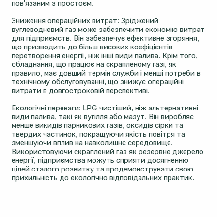
пов'язаним з простоєм.
Зниження операційних витрат: Зріджений
вуглеводневий газ може забезпечити економію витрат
для підприємств. Він забезпечує ефективне згоряння,
що призводить до більш високих коефіцієнтів
перетворення енергії, ніж інші види палива. Крім того,
обладнання, що працює на скрапленому газі, як
правило, має довший термін служби і менші потреби в
технічному обслуговуванні, що знижує операційні
витрати в довгостроковій перспективі.
Екологічні переваги: LPG чистіший, ніж альтернативні
види палива, такі як вугілля або мазут. Він виробляє
менше викидів парникових газів, оксидів сірки та
твердих частинок, покращуючи якість повітря та
зменшуючи вплив на навколишнє середовище.
Використовуючи скраплений газ як резервне джерело
енергії, підприємства можуть сприяти досягненню
цілей сталого розвитку та продемонструвати свою
прихильність до екологічно відповідальних практик.