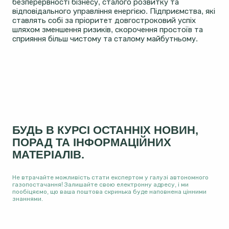
безперервності бізнесу, сталого розвитку та
відповідального управління енергією. Підприємства, які
ставлять собі за пріоритет довгостроковий успіх
шляхом зменшення ризиків, скорочення простоїв та
сприяння більш чистому та сталому майбутньому.
БУДЬ В КУРСІ ОСТАННІХ НОВИН,
ПОРАД ТА ІНФОРМАЦІЙНИХ
МАТЕРІАЛІВ.
Не втрачайте можливість стати експертом у галузі автономного
газопостачання! Залишайте свою електронну адресу, і ми
пообіцяємо, що ваша поштова скринька буде наповнена цінними
знаннями.