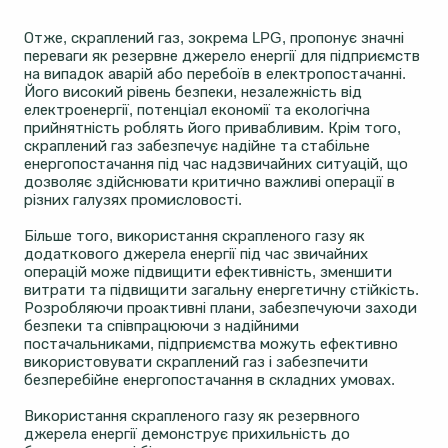
Отже, скраплений газ, зокрема LPG, пропонує значні
переваги як резервне джерело енергії для підприємств
на випадок аварій або перебоїв в електропостачанні.
Його високий рівень безпеки, незалежність від
електроенергії, потенціал економії та екологічна
прийнятність роблять його привабливим. Крім того,
скраплений газ забезпечує надійне та стабільне
енергопостачання під час надзвичайних ситуацій, що
дозволяє здійснювати критично важливі операції в
різних галузях промисловості.
Більше того, використання скрапленого газу як
додаткового джерела енергії під час звичайних
операцій може підвищити ефективність, зменшити
витрати та підвищити загальну енергетичну стійкість.
Розробляючи проактивні плани, забезпечуючи заходи
безпеки та співпрацюючи з надійними
постачальниками, підприємства можуть ефективно
використовувати скраплений газ і забезпечити
безперебійне енергопостачання в складних умовах.
Використання скрапленого газу як резервного
джерела енергії демонструє прихильність до