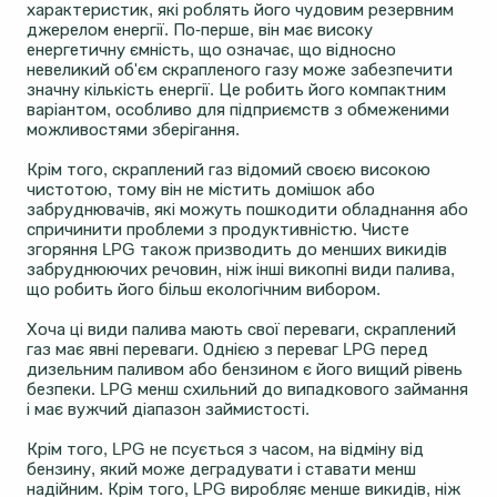
характеристик, які роблять його чудовим резервним
джерелом енергії. По-перше, він має високу
енергетичну ємність, що означає, що відносно
невеликий об'єм скрапленого газу може забезпечити
значну кількість енергії. Це робить його компактним
варіантом, особливо для підприємств з обмеженими
можливостями зберігання.
Крім того, скраплений газ відомий своєю високою
чистотою, тому він не містить домішок або
забруднювачів, які можуть пошкодити обладнання або
спричинити проблеми з продуктивністю. Чисте
згоряння LPG також призводить до менших викидів
забруднюючих речовин, ніж інші викопні види палива,
що робить його більш екологічним вибором.
Хоча ці види палива мають свої переваги, скраплений
газ має явні переваги. Однією з переваг LPG перед
дизельним паливом або бензином є його вищий рівень
безпеки. LPG менш схильний до випадкового займання
і має вужчий діапазон займистості.
Крім того, LPG не псується з часом, на відміну від
бензину, який може деградувати і ставати менш
надійним. Крім того, LPG виробляє менше викидів, ніж