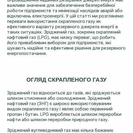
важливе значення для забезпечення безперебійної
роботи підприємств та мінімізації наслідків аварій або
відключень електроенергії. У цій статті ми розглянемо
переваги використання скрапленого газу як
ефективного варіанту резервного джерела енергії в
таких ситуаціях. Зріджений газ, зокрема скраплений
нафтовий газ (LPG), має низку переваг, що робить
його привабливим вибором для підприємств, які
шукають надійне та ефективне рішення для резервного
енергопостачання.
ОГЛЯД СКРАПЛЕНОГО ГАЗУ
Зріджений газ відноситься до газів, які зріджуються
шляхом стиснення або охолодження. Зріджений
нафтовий газ (ЗНГ) є широко використовуваним
видом скрапленого газу і являє собою первинний
пропан і бутан. LPG виробляється шляхом переробки
нафти або шляхом переробки природного газу.
Зріджений вуглеводневий газ має кілька бажаних