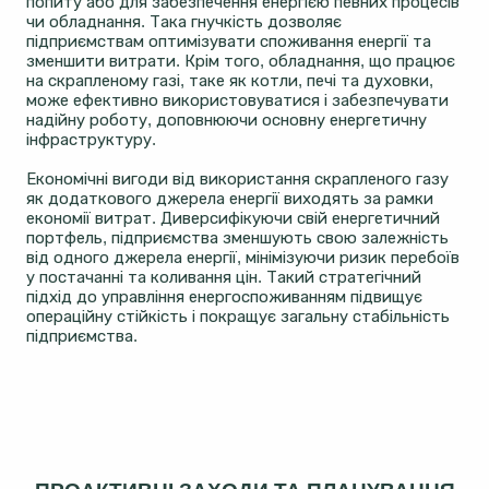
попиту або для забезпечення енергією певних процесів
чи обладнання. Така гнучкість дозволяє
підприємствам оптимізувати споживання енергії та
зменшити витрати. Крім того, обладнання, що працює
на скрапленому газі, таке як котли, печі та духовки,
може ефективно використовуватися і забезпечувати
надійну роботу, доповнюючи основну енергетичну
інфраструктуру.
Економічні вигоди від використання скрапленого газу
як додаткового джерела енергії виходять за рамки
економії витрат. Диверсифікуючи свій енергетичний
портфель, підприємства зменшують свою залежність
від одного джерела енергії, мінімізуючи ризик перебоїв
у постачанні та коливання цін. Такий стратегічний
підхід до управління енергоспоживанням підвищує
операційну стійкість і покращує загальну стабільність
підприємства.