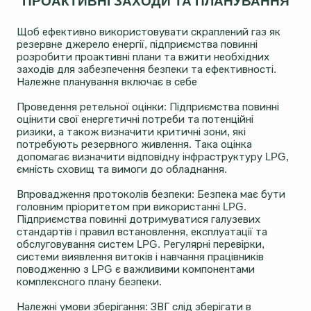
ПРОАКТИВНІ ЗАХОДИ ТА ПЛАНУВАННЯ
Щоб ефективно використовувати скраплений газ як
резервне джерело енергії, підприємства повинні
розробити проактивні плани та вжити необхідних
заходів для забезпечення безпеки та ефективності.
Належне планування включає в себе
Проведення ретельної оцінки: Підприємства повинні
оцінити свої енергетичні потреби та потенційні
ризики, а також визначити критичні зони, які
потребують резервного живлення. Така оцінка
допомагає визначити відповідну інфраструктуру LPG,
ємність сховищ та вимоги до обладнання.
Впровадження протоколів безпеки: Безпека має бути
головним пріоритетом при використанні LPG.
Підприємства повинні дотримуватися галузевих
стандартів і правил встановлення, експлуатації та
обслуговування систем LPG. Регулярні перевірки,
системи виявлення витоків і навчання працівників
поводженню з LPG є важливими компонентами
комплексного плану безпеки.
Належні умови зберігання: ЗВГ слід зберігати в