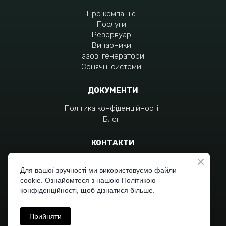
Про компанію
Послуги
Резервуар
Випарники
Газові генератори
Сонячні системи
ДОКУМЕНТИ
Політика конфіденційності
Блог
КОНТАКТИ
+380 96 797 4551
+380 96 310 7704
Для вашої зручності ми використовуємо файли
cookie. Ознайомтеся з нашою Політикою
moc.liamg%40zagraivob
конфіденційності, щоб дізнатися більше.
Прийняти