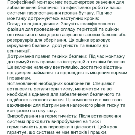
Професійний монтаж має першочергове значення для
забезпечення безпечної та ефективної роботи вашої
системи газопостачання пропан-бутану. Під час
монтажу дотримуйтесь наступних кроків:
Огляд та оцінка ділянки: Залучіть кваліфікованого
фахівця для проведення огляду території та оцінки
оптимального місця розташування газових балонів або
резервуарів для зберігання. Ця оцінка враховує
міркування безпеки, доступність та вимоги до
вентиляції.
Дотримання правил техніки безпеки: Під час монтажу
дотримуйтесь правил та інструкцій з техніки безпеки.
Це включає належну вентиляцію, достатню відстань
від джерел займання та відповідність місцевим нормам
і правилам.
Встановлення необхідних компонентів: Спеціаліст
встановить регулятори тиску, манометри та всі
необхідні з'єднання для забезпечення безпечного та
надійного газопостачання. Ці компоненти є життєво
важливими для підтримання належного рівня тиску та
контролю потоку газу.
Випробування на герметичність: Після встановлення
система проходить випробування на тиск і
герметичність для перевірки її цілісності. Цей крок
гарантує, що система не має витоків і працює