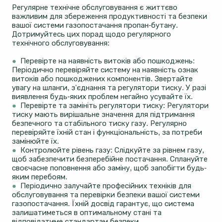
Регулярне технічне обслуговування є життєво
важливим для збереження продуктивності та безпеки
вашої системи газопостачання пропан-бутану.
Дотримуйтесь цих порад щодо регулярного
технічного обслуговування:
●
Перевірте на наявність витоків або пошкоджень:
Періодично перевіряйте систему на наявність ознак
витоків або пошкоджених компонентів. Звертайте
увагу на шланги, з'єднання та регулятори тиску. У разі
виявлення будь-яких проблем негайно усувайте їх.
●
Перевірте та замініть регулятори тиску: Регулятори
тиску мають вирішальне значення для підтримання
безпечного та стабільного тиску газу. Регулярно
перевіряйте їхній стан і функціональність, за потреби
замінюйте їх.
●
Контролюйте рівень газу: Слідкуйте за рівнем газу,
щоб забезпечити безперебійне постачання. Сплануйте
своєчасне поповнення або заміну, щоб запобігти будь-
яким перебоям.
●
Періодично залучайте професійних техніків для
обслуговування та перевірки безпеки вашої системи
газопостачання. Їхній досвід гарантує, що система
залишатиметься в оптимальному стані та
відповідатиме стандартам безпеки.