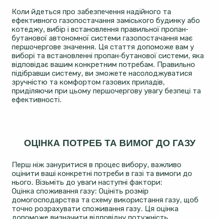
Коли йдеться про забезпечення надійного та
ефективного газопостачання заміського будинку або
котеджу, вибір і встановлення правильної пропан-
бутанової автономної системи газопостачання має
першочергове значення. Ця стаття допоможе вам у
виборі та встановленні пропан-бутанової системи, яка
відповідає вашим конкретним потребам. Правильно
підібравши систему, ви зможете насолоджуватися
зручністю та комфортом газових приладів,
приділяючи при цьому першочергову увагу безпеці та
ефективності.
ОЦІНКА ПОТРЕБ ТА ВИМОГ ДО ГАЗУ
Перш ніж зануритися в процес вибору, важливо
оцінити ваші конкретні потреби в газі та вимоги до
нього. Візьміть до уваги наступні фактори:
Оцінка споживання газу: Оцініть розмір
домогосподарства та схему використання газу, щоб
точно розрахувати споживання газу. Ця оцінка
допоможе визначити відповідну потужність