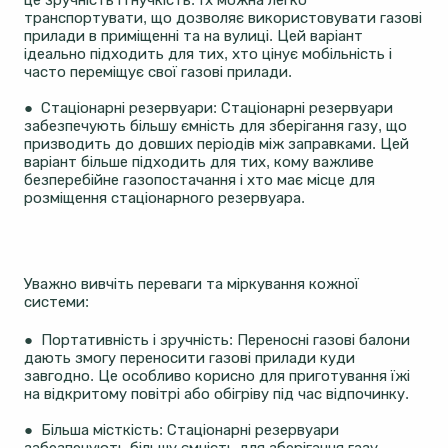
транспортувати, що дозволяє використовувати газові
прилади в приміщенні та на вулиці. Цей варіант
ідеально підходить для тих, хто цінує мобільність і
часто переміщує свої газові прилади.
● Стаціонарні резервуари: Стаціонарні резервуари
забезпечують більшу ємність для зберігання газу, що
призводить до довших періодів між заправками. Цей
варіант більше підходить для тих, кому важливе
безперебійне газопостачання і хто має місце для
розміщення стаціонарного резервуара.
Уважно вивчіть переваги та міркування кожної
системи:
● Портативність і зручність: Переносні газові балони
дають змогу переносити газові прилади куди
завгодно. Це особливо корисно для приготування їжі
на відкритому повітрі або обігріву під час відпочинку.
● Більша місткість: Стаціонарні резервуари
забезпечують більшу ємність для зберігання газу,