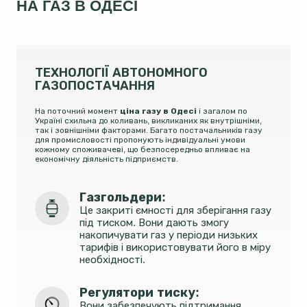
НА ГАЗ В ОДЕСІ
ТЕХНОЛОГІЇ АВТОНОМНОГО
ГАЗОПОСТАЧАННЯ
На поточний момент
ціна газу в Одесі
і загалом по
Україні схильна до коливань, викликаних як внутрішніми,
так і зовнішніми факторами. Багато постачальників газу
для промисловості пропонують індивідуальні умови
кожному споживачеві, що безпосередньо впливає на
економічну діяльність підприємств.
Газгольдери: 
Це закриті ємності для зберігання газу
під тиском. Вони дають змогу
накопичувати газ у періоди низьких
тарифів і використовувати його в міру
необхідності.
Регулятори тиску:
Вони забезпечують підтримання